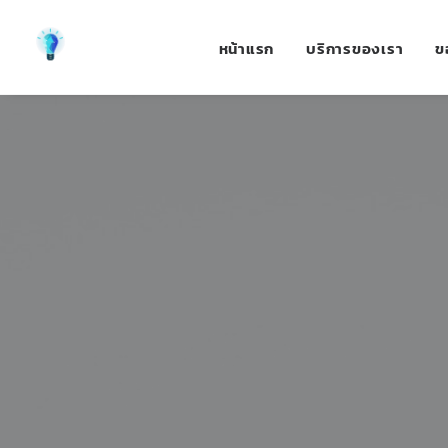
หน้าแรก
บริการของเรา
ข