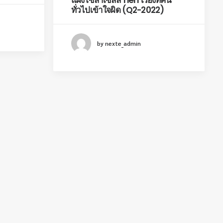
แผงโซล่าเซลล์ Tier1 เรื่องที่คน
ทั่วไปเข้าใจผิด (Q2-2022)
by nexte_admin