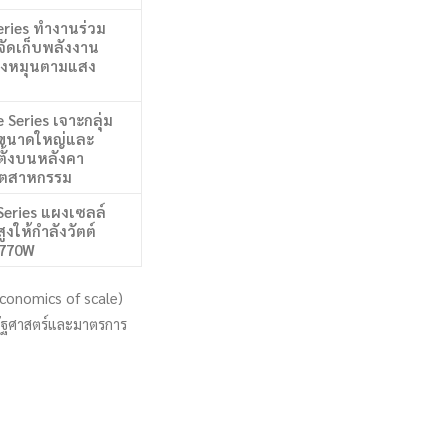
eries ทำงานร่วม
ัดเก็บพลังงาน
่องหมุนตามแสง
 Series เจาะกลุ่ม
ขนาดใหญ่และ
ตั้งบนหลังคา
ุตสาหกรรม
Series แผงเซลล์
ูงให้กำลังวัตต์
ง 770W
Economics of scale)
รัฐศาสตร์และมาตรการ