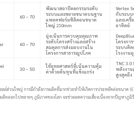
พัฒนาสถาปัตยกรรมระดับ
Vertex S
ระบบและขยายขนาดบนฐาน
กับระบบจ
60 – 70
แพลตฟอร์มซิลิคอนขนาด
และเครื
ใหญ่ 210mm
อาทิตย์
มุ่งเน้นการควบคุมคุณภาพ
DeepBlue
ระดับโครงสร้างและสร้าง
โครงการ
ar
60 – 70
สมดุลการส่งมอบงานใน
ระบบติด
โครงการสาธารณูปโภค
โรงงานอ
TNC 3.0 
ei
ใช้ยุทธศาสตร์ที่เน้นความคุ้ม
30 – 50
พลังงานส
ค่าด้วยต้นทุนที่แข็งแกร่ง
สูงสุดถึ
เซลล์ส่วนใหญ่ การมีกำลังการผลิตที่มากช่วยทำให้เกิดการประหยัดต่อขนาด (
ผลิตออกไปหลายๆ ภูมิภาคของโลก จะช่วยลดความเสี่ยงเนื่องจากปัญหาภูมิ