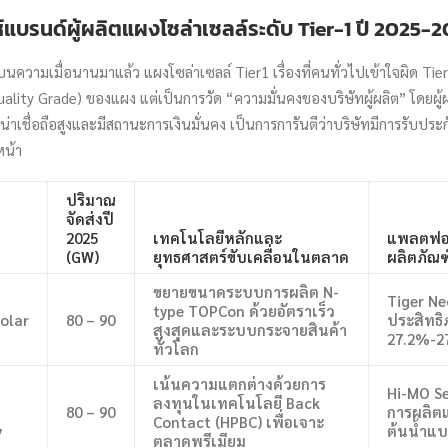
ห์แบรนด์ผู้ผลิตแผงโซล่าเซลล์ระดับ Tier-1 ปี 2025-
บนความเมื่อนานมาแล้ว แผงโซล่าเซลล์ Tier1 เรื่องที่คนทั่วไปเข้าใจผิด Tier 
ty Grade) ของแผง แต่เป็นการวัด “ความมั่นคงของบริษัทผู้ผลิต” โดยผู้ผ
ามน่าเชื่อถือสูงและมีสถานะการเงินมั่นคง เป็นการการันตีว่าบริษัทมีการรับประก
หน้า
ปริมาณ
จัดส่งปี
2025
เทคโนโลยีหลักและ
แพลตฟอร
(GW)
ยุทธศาสตร์ขับเคลื่อนในตลาด
ผลิตภัณฑ
ขยายขนาดระบบการผลิต N-
Tiger Ne
type TOPCon ด้วยอัตราเร็ว
olar
80 – 90
ประสิทธิ
สูงสุดและระบบกระจายสินค้า
27.2%-2
ทั่วโลก
เน้นความแตกต่างด้วยการ
Hi-MO Se
ลงทุนในเทคโนโลยี Back
80 – 90
การผลิต
Contact (HPBC) เพื่อเจาะ
y
ต้นน้ำแ
ตลาดพรีเมียม