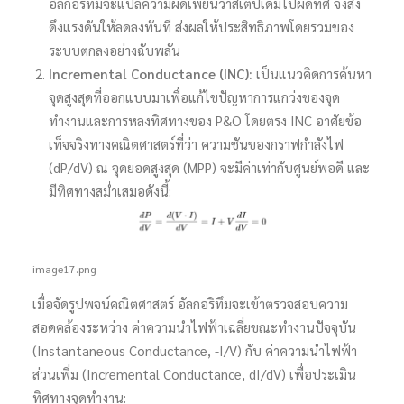
อัลกอริทึมจะแปลความผิดเพี้ยนว่าสเตปเดิมไปผิดทิศ จึงสั่ง
ดึงแรงดันให้ลดลงทันที ส่งผลให้ประสิทธิภาพโดยรวมของ
ระบบตกลงอย่างฉับพลัน
Incremental Conductance (INC):
เป็นแนวคิดการค้นหา
จุดสูงสุดที่ออกแบบมาเพื่อแก้ไขปัญหาการแกว่งของจุด
ทำงานและการหลงทิศทางของ P&O โดยตรง INC อาศัยข้อ
เท็จจริงทางคณิตศาสตร์ที่ว่า ความชันของกราฟกำลังไฟ
(dP/dV) ณ จุดยอดสูงสุด (MPP) จะมีค่าเท่ากับศูนย์พอดี และ
มีทิศทางสม่ำเสมอดังนี้:
image17.png
เมื่อจัดรูปพจน์คณิตศาสตร์ อัลกอริทึมจะเข้าตรวจสอบความ
สอดคล้องระหว่าง ค่าความนำไฟฟ้าเฉลี่ยขณะทำงานปัจจุบัน
(Instantaneous Conductance, -I/V) กับ ค่าความนำไฟฟ้า
ส่วนเพิ่ม (Incremental Conductance, dI/dV) เพื่อประเมิน
ทิศทางจุดทำงาน: