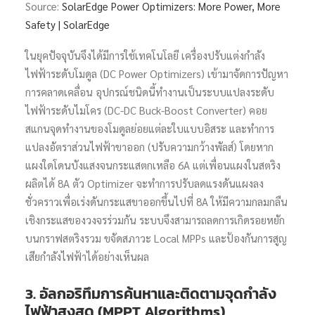
Source:
SolarEdge Power Optimizers: More Power, More
Safety | SolarEdge
ในยุคปัจจุบันจึงได้มีการใช้เทคโนโลยี เครื่องปรับแต่งกำลัง
ไฟฟ้าระดับโมดูล (DC Power Optimizers) เข้ามาจัดการปัญหา
การคลาดเคลื่อน อุปกรณ์ชนิดนี้ทำงานเป็นระบบแปลงระดับ
ไฟฟ้าระดับไมโคร (DC-DC Buck-Boost Converter) คอย
สแกนจุดทำงานของโมดูลย่อยแต่ละใบแบบอิสระ และทำการ
แปลงอัตราส่วนไฟฟ้าขาออก (ปรับความกว้างพัลส์) โดยหาก
แผงใดโดนบังแสงจนกระแสตกเหลือ 6A แต่เพื่อนแผงในสตริง
ผลิตได้ 8A ตัว Optimizer จะทำการปรับลดแรงดันแผงลง
ชั่วคราวเพื่อเร่งดันกระแสขาออกขึ้นไปที่ 8A ให้มีความกลมกลืน
เชิงกระแสของวงจรร่วมกัน ระบบจึงสามารถลดการเกิดรอยหยัก
บนกราฟสตริงรวม ขจัดสภาวะ Local MPPs และป้องกันการสูญ
เสียกำลังไฟฟ้าได้อย่างเห็นผล
3. อัลกอริทึมการค้นหาและติดตามจุดกำลัง
ไฟฟ้าสูงสุด (MPPT Algorithms)