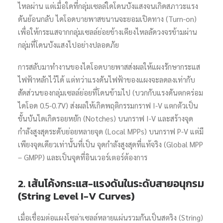
ไหลผ่าน แต่เมื่อใดที่กลุ่มเซลล์ใดโดนบังแสงจนเกิดสภาวะแรง
ดันย้อนกลับ ไดโอดบายพาสขนานจะยอมเปิดทาง (Turn-on)
เพื่อให้กระแสจากกลุ่มเซลล์ย่อยข้างเคียงไหลลัดวงจรข้ามผ่าน
กลุ่มที่โดนบังแสงไปอย่างปลอดภัย
การสลับมาทำงานของไดโอดบายพาสส่งผลให้แผงรักษากระแส
ไฟฟ้าหลักไว้ได้ แต่ทว่าแรงดันไฟฟ้าของแผงจะลดลงเท่ากับ
สัดส่วนของกลุ่มเซลล์ย่อยที่โดนข้ามไป (บวกกับแรงดันตกคร่อม
ไดโอด 0.5-0.7V) ส่งผลให้เกิดพฤติกรรมกราฟ I-V แตกตัวเป็น
ขั้นบันไดเกิดรอยหยัก (Notches) บนกราฟ I-V และสร้างจุด
กำลังสูงสุดระดับย่อยหลายจุด (Local MPPs) บนกราฟ P-V แต่มี
เพียงจุดเดียวเท่านั้นที่เป็น จุดกำลังสูงสุดที่แท้จริง (Global MPP
– GMPP) และเป็นจุดที่อินเวอร์เตอร์ต้องการ
2. เส้นโค้งกระแส-แรงดันในระดับสายอนุกรม
(String Level I-V Curves)
เมื่อเชื่อมต่อแผงโซล่าเซลล์หลายแผ่นรวมกันเป็นสตริง (String)