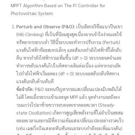
MPPT Algorithm Based on The PI Controller for
Photovoltaic System
Perturb and Observe (P&O):
เป็นอัลกอริทึมแนวปีนเขา
(Hill-Climbing) ที่เป็นที่นิยมสูงสุดเนื่องจากเข้าใจง่ายและใช้
ทรัพยากรระบบต่ำ วิธีนี้ระบบจะทำการปรับกวน (Perturb)
แรงดันไฟฟ้าทีละสเตปเล็กๆ และสังเกตกำลังไฟฟ้าที่ได้กลับ
คืน หากกำลังไฟฟ้ารวมเพิ่มขึ้น (dP > 0) ระบบจะจดจำและ
ทำการขยับแรงดันไปในทิศทางเดิมต่อเนื่อง แต่หากรอบถัด
ไปกำลังไฟฟ้าเริ่มลดลง (dP < 0) ระบบจะสลับกลับทิศทาง
แรงดันกลับด้านทันที
ข้อจำกัด:
P&O จะทนปัญหากระแสเปลี่ยนแปลงฉับพลันได้
ไม่ดี โดยเมื่อระบบเข้าแตะจุด MPP แล้ว จุดทำงานจะยังคง
วนแกว่งไปมาซ้ายขวารอบยอดเขาตลอดเวลา (Steady-
state Oscillation) เกิดการสูญเสียพลังงานที่ไม่จำเป็นสะสม
ตลอดเวลาและกรณีที่ความเข้มแสงเปลี่ยนแปลงอย่างรวดเร็ว
(เช่น เมฆวิ่งบังแสงกะทันหันขณะระบบกำลังจะเพิ่มแรงดัน)