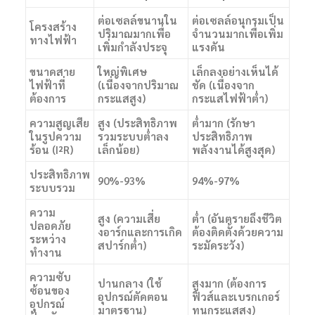
ต่อเซลล์ขนานใน
ต่อเซลล์อนุกรมเป็น
โครงสร้าง
ปริมาณมากเพื่อ
จำนวนมากเพื่อเพิ่ม
ทางไฟฟ้า
เพิ่มกำลังประจุ
แรงดัน
ขนาดสาย
ใหญ่พิเศษ
เล็กลงอย่างเห็นได้
ไฟฟ้าที่
(เนื่องจากปริมาณ
ชัด (เนื่องจาก
ต้องการ
กระแสสูง)
กระแสไฟฟ้าต่ำ)
ความสูญเสีย
สูง (ประสิทธิภาพ
ต่ำมาก (รักษา
ในรูปความ
รวมระบบต่ำลง
ประสิทธิภาพ
ร้อน (I²R)
เล็กน้อย)
พลังงานได้สูงสุด)
ประสิทธิภาพ
90%-93%
94%-97%
ระบบรวม
ความ
สูง (ความเสี่ย
ต่ำ (อันตรายถึงชีวิต
ปลอดภัย
งอาร์กและการเกิด
ต้องติดตั้งด้วยความ
ระหว่าง
สปาร์กต่ำ)
ระมัดระวัง)
ทำงาน
ความซับ
ปานกลาง (ใช้
สูงมาก (ต้องการ
ซ้อนของ
อุปกรณ์ตัดตอน
ฟิวส์และเบรกเกอร์
อุปกรณ์
มาตรฐาน)
ทนกระแสสูง)