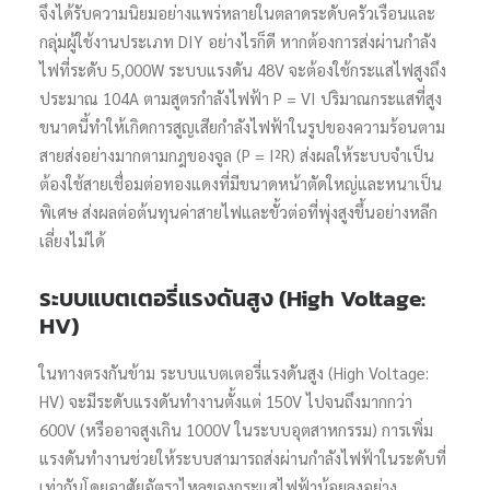
จึงได้รับความนิยมอย่างแพร่หลายในตลาดระดับครัวเรือนและ
กลุ่มผู้ใช้งานประเภท DIY อย่างไรก็ดี หากต้องการส่งผ่านกำลัง
ไฟที่ระดับ 5,000W ระบบแรงดัน 48V จะต้องใช้กระแสไฟสูงถึง
ประมาณ 104A ตามสูตรกำลังไฟฟ้า P = VI ปริมาณกระแสที่สูง
ขนาดนี้ทำให้เกิดการสูญเสียกำลังไฟฟ้าในรูปของความร้อนตาม
สายส่งอย่างมากตามกฎของจูล (P = I²R) ส่งผลให้ระบบจำเป็น
ต้องใช้สายเชื่อมต่อทองแดงที่มีขนาดหน้าตัดใหญ่และหนาเป็น
พิเศษ ส่งผลต่อต้นทุนค่าสายไฟและขั้วต่อที่พุ่งสูงขึ้นอย่างหลีก
เลี่ยงไม่ได้
ระบบแบตเตอรี่แรงดันสูง (High Voltage:
HV)
ในทางตรงกันข้าม ระบบแบตเตอรี่แรงดันสูง (High Voltage:
HV) จะมีระดับแรงดันทำงานตั้งแต่ 150V ไปจนถึงมากกว่า
600V (หรืออาจสูงเกิน 1000V ในระบบอุตสาหกรรม) การเพิ่ม
แรงดันทำงานช่วยให้ระบบสามารถส่งผ่านกำลังไฟฟ้าในระดับที่
เท่ากันโดยอาศัยอัตราไหลของกระแสไฟฟ้าน้อยลงอย่าง