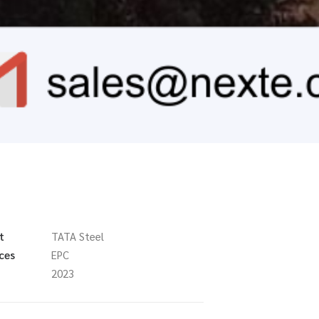
t
TATA Steel
ces
EPC
2023