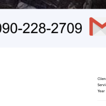
Clien
Servi
Year