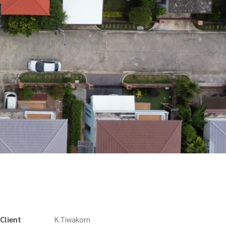
Client
K.Tiwakorn