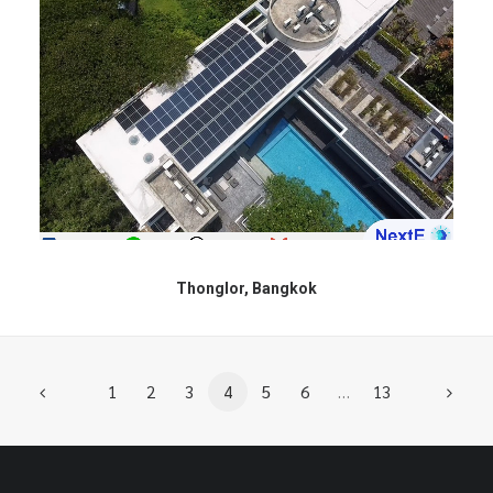
Thonglor, Bangkok
1
2
3
4
5
6
…
13