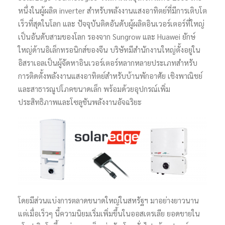
หนึ่งในผู้ผลิต inverter สำหรับพลังงานแสงอาทิตย์ที่มีการเติบโต
Search
เร็วที่สุดในโลก และ ปัจจุบันติดอันดับผู้ผลิตอินเวอร์เตอร์ที่ใหญ่
เป็นอันดับสามของโลก รองจาก Sungrow และ Huawei ยักษ์
ใหญ่ด้านอิเล็กทรอนิกส์ของจีน บริษัทมีสำนักงานใหญ่ตั้งอยู่ใน
อิสราเอลเป็นผู้จัดหาอินเวอร์เตอร์หลากหลายประเภทสำหรับ
การติดตั้งพลังงานแสงอาทิตย์สำหรับบ้านพักอาศัย เชิงพาณิชย์
และสาธารณูปโภคขนาดเล็ก พร้อมด้วยอุปกรณ์เพิ่ม
ประสิทธิภาพและโซลูชันพลังงานอัจฉริยะ
โดยมีส่วนแบ่งการตลาดขนาดใหญ่ในสหรัฐฯ มาอย่างยาวนาน
แต่เมื่อเร็วๆ นี้ความนิยมเริ่มเพิ่มขึ้นในออสเตรเลีย ยอดขายใน